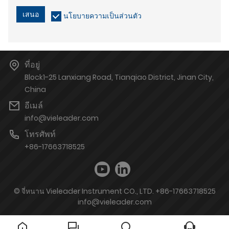
เสนอ
นโยบายความเป็นส่วนตัว
ที่อยู่
Block1-25 Lanxiang Road, Tianqiao District, Jinan City,
China
อีเมล์
info@vieleader.com
โทรศัพท์
+86-17663718525
© จี่หนาน Vieleader Instrument CO., LTD. +86-17663718525
info@vieleader.com